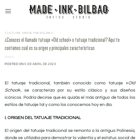
Saltar
al
contenido
CULTURA
,
MADE INK BILBAO
¿Conoces el llamado tatuaje «Old school» o tatuaje tradicional? Aquí te
contamos cuál es su origen y principales características
POSTED ON
5 DE ABRIL DE 2023
El tatuaje tradicional, también conocido como tatuaje «
Old
School
«, se caracteriza por su estilo clásico y sus diseños
icónicos. Podría decirse que es quizás el más antiguo de todos los
estilos de tatuaje tal y como los conocemos hoy en día.
I. ORIGEN DEL TATUAJE TRADICIONAL
El origen del tatuaje tradicional se remonta a la antigua Polinesia,
donde se utilizaba para demostrar la valentía y el estatus social de