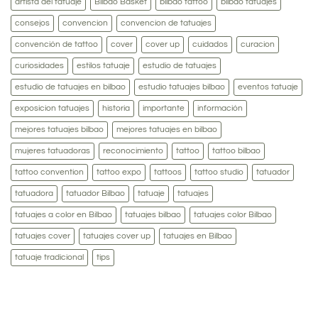
artista del tatuaje
Bilbao Basket
bilbao tattoo
bilbao tatuajes
consejos
convencion
convencion de tatuajes
convención de tattoo
cover
cover up
cuidados
curacion
curiosidades
estilos tatuaje
estudio de tatuajes
estudio de tatuajes en bilbao
estudio tatuajes bilbao
eventos tatuaje
exposicion tatuajes
historia
importante
información
mejores tatuajes bilbao
mejores tatuajes en bilbao
mujeres tatuadoras
reconocimiento
tattoo
tattoo bilbao
tattoo convention
tattoo expo
tattoos
tattoo studio
tatuador
tatuadora
tatuador Bilbao
tatuaje
tatuajes
tatuajes a color en Bilbao
tatuajes bilbao
tatuajes color Bilbao
tatuajes cover
tatuajes cover up
tatuajes en Bilbao
tatuaje tradicional
tips