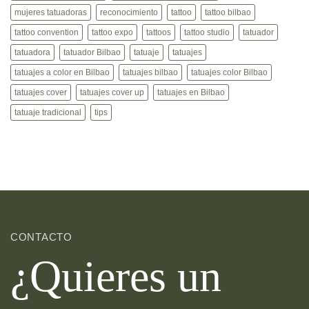
mujeres tatuadoras
reconocimiento
tattoo
tattoo bilbao
tattoo convention
tattoo expo
tattoos
tattoo studio
tatuador
tatuadora
tatuador Bilbao
tatuaje
tatuajes
tatuajes a color en Bilbao
tatuajes bilbao
tatuajes color Bilbao
tatuajes cover
tatuajes cover up
tatuajes en Bilbao
tatuaje tradicional
tips
CONTACTO
¿Quieres un