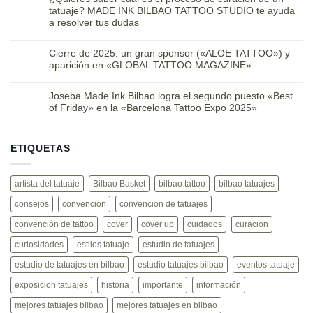
tatuaje? MADE INK BILBAO TATTOO STUDIO te ayuda
a resolver tus dudas
Cierre de 2025: un gran sponsor («ALOE TATTOO») y
aparición en «GLOBAL TATTOO MAGAZINE»
Joseba Made Ink Bilbao logra el segundo puesto «Best
of Friday» en la «Barcelona Tattoo Expo 2025»
ETIQUETAS
artista del tatuaje
Bilbao Basket
bilbao tattoo
bilbao tatuajes
consejos
convencion
convencion de tatuajes
convención de tattoo
cover
cover up
cuidados
curacion
curiosidades
estilos tatuaje
estudio de tatuajes
estudio de tatuajes en bilbao
estudio tatuajes bilbao
eventos tatuaje
exposicion tatuajes
historia
importante
información
mejores tatuajes bilbao
mejores tatuajes en bilbao