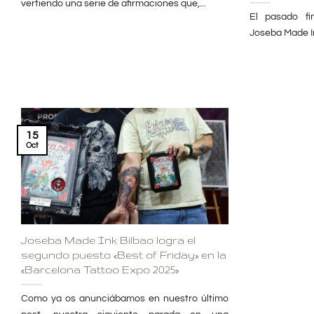
vertiendo una serie de afirmaciones que,...
El pasado fi
Joseba Made In
15
Oct
Joseba Made Ink Bilbao logra el
segundo puesto «Best of Friday» en la
«Barcelona Tattoo Expo 2025»
Como ya os anunciábamos en nuestro último