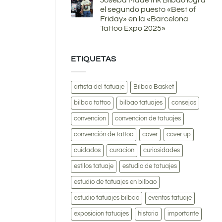
Joseba Made Ink Bilbao logra
el segundo puesto «Best of
Friday» en la «Barcelona
Tattoo Expo 2025»
ETIQUETAS
artista del tatuaje
Bilbao Basket
bilbao tattoo
bilbao tatuajes
consejos
convencion
convencion de tatuajes
convención de tattoo
cover
cover up
cuidados
curacion
curiosidades
estilos tatuaje
estudio de tatuajes
estudio de tatuajes en bilbao
estudio tatuajes bilbao
eventos tatuaje
exposicion tatuajes
historia
importante