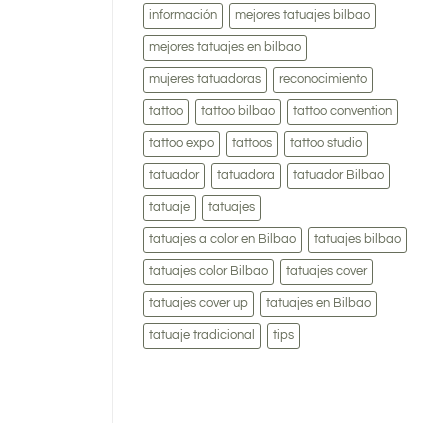
información
mejores tatuajes bilbao
mejores tatuajes en bilbao
mujeres tatuadoras
reconocimiento
tattoo
tattoo bilbao
tattoo convention
tattoo expo
tattoos
tattoo studio
tatuador
tatuadora
tatuador Bilbao
tatuaje
tatuajes
tatuajes a color en Bilbao
tatuajes bilbao
tatuajes color Bilbao
tatuajes cover
tatuajes cover up
tatuajes en Bilbao
tatuaje tradicional
tips