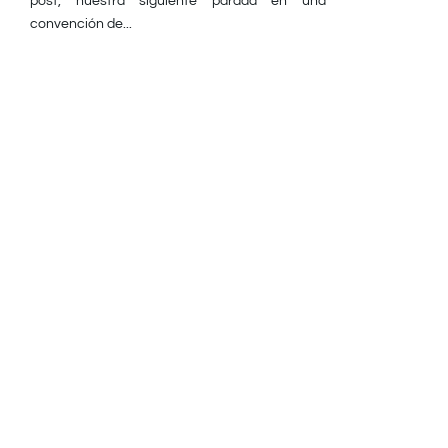
post, nuestra siguiente parada en una
convención de...