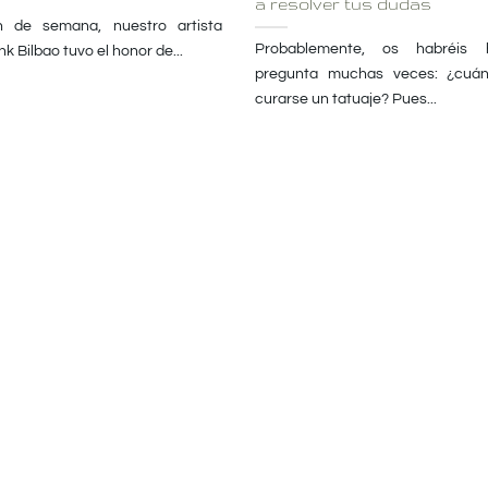
a resolver tus dudas
n de semana, nuestro artista
Probablemente, os habréis 
k Bilbao tuvo el honor de...
pregunta muchas veces: ¿cuán
curarse un tatuaje? Pues...