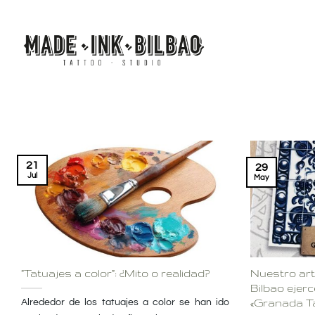
Saltar
al
contenido
21
29
Jul
May
“Tatuajes a color”: ¿Mito o realidad?
Nuestro ar
Bilbao ejerc
Alrededor de los tatuajes a color se han ido
«Granada Ta