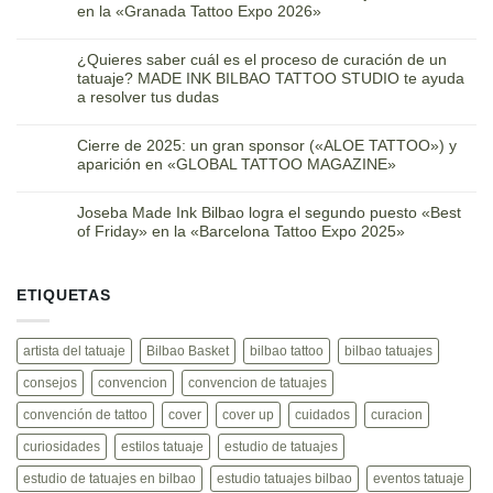
en la «Granada Tattoo Expo 2026»
¿Quieres saber cuál es el proceso de curación de un
tatuaje? MADE INK BILBAO TATTOO STUDIO te ayuda
a resolver tus dudas
Cierre de 2025: un gran sponsor («ALOE TATTOO») y
aparición en «GLOBAL TATTOO MAGAZINE»
Joseba Made Ink Bilbao logra el segundo puesto «Best
of Friday» en la «Barcelona Tattoo Expo 2025»
ETIQUETAS
artista del tatuaje
Bilbao Basket
bilbao tattoo
bilbao tatuajes
consejos
convencion
convencion de tatuajes
convención de tattoo
cover
cover up
cuidados
curacion
curiosidades
estilos tatuaje
estudio de tatuajes
estudio de tatuajes en bilbao
estudio tatuajes bilbao
eventos tatuaje