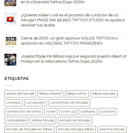
en la «Granada Tattoo Expo 2026»
¿Quieres saber cuál es el proceso de curación de un
tatuaje? MADE INK BILBAO TATTOO STUDIO te ayuda a
resolver tus dudas
Cierre de 2025: un gran sponsor («ALOE TATTOO») y
aparición en «GLOBAL TATTOO MAGAZINE»
Joseba Made Ink Bilbao logra el segundo puesto «Best of
Friday» en la «Barcelona Tattoo Expo 2025»
ETIQUETAS
artista del tatuaje
Bilbao Basket
bilbao tattoo
bilbao tatuajes
consejos
convencion
convencion de tatuajes
convención de tattoo
cover
cover up
cuidados
curacion
curiosidades
estilos tatuaje
estudio de tatuajes
estudio de tatuajes en bilbao
estudio tatuajes bilbao
eventos tatuaje