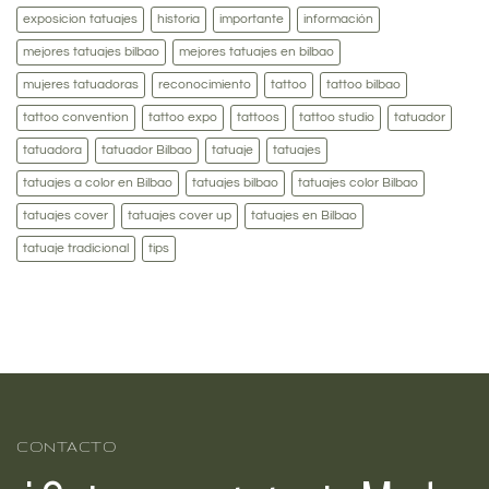
exposicion tatuajes
historia
importante
información
mejores tatuajes bilbao
mejores tatuajes en bilbao
mujeres tatuadoras
reconocimiento
tattoo
tattoo bilbao
tattoo convention
tattoo expo
tattoos
tattoo studio
tatuador
tatuadora
tatuador Bilbao
tatuaje
tatuajes
tatuajes a color en Bilbao
tatuajes bilbao
tatuajes color Bilbao
tatuajes cover
tatuajes cover up
tatuajes en Bilbao
tatuaje tradicional
tips
CONTACTO