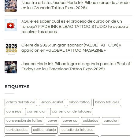
Nuestro artista Joseba Made Ink Bilbao ejerce de Jurado
en la «Granada Tattoo Expo 2026»
¿Quieres saber cuál es el proceso de curación de un
tatuaje? MADE INK BILBAO TATTOO STUDIO te ayuda a
resolver tus dudas
Cierre de 2025: un gran sponsor («ALOE TATTOO») y
aparición en «GLOBAL TATTOO MAGAZINE»
Joseba Made Ink Bilbao logra el segundo puesto «Best of
Friday» en la «Barcelona Tattoo Expo 2025»
ETIQUETAS
artista del tatuaje
Bilbao Basket
bilbao tattoo
bilbao tatuajes
consejos
convencion
convencion de tatuajes
convención de tattoo
cover
cover up
cuidados
curacion
curiosidades
estilos tatuaje
estudio de tatuajes