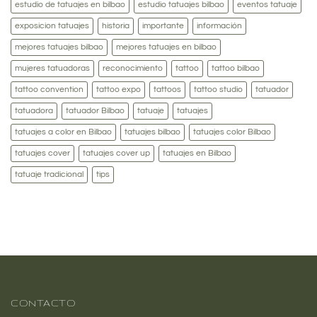
estudio de tatuajes en bilbao
estudio tatuajes bilbao
eventos tatuaje
exposicion tatuajes
historia
importante
información
mejores tatuajes bilbao
mejores tatuajes en bilbao
mujeres tatuadoras
reconocimiento
tattoo
tattoo bilbao
tattoo convention
tattoo expo
tattoos
tattoo studio
tatuador
tatuadora
tatuador Bilbao
tatuaje
tatuajes
tatuajes a color en Bilbao
tatuajes bilbao
tatuajes color Bilbao
tatuajes cover
tatuajes cover up
tatuajes en Bilbao
tatuaje tradicional
tips
CONTACTO