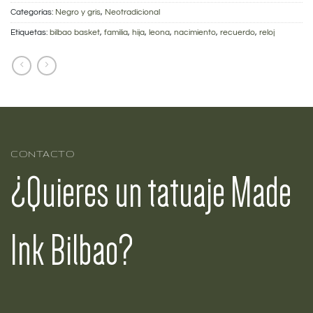
Categorías:
Negro y gris
,
Neotradicional
Etiquetas:
bilbao basket
,
familia
,
hija
,
leona
,
nacimiento
,
recuerdo
,
reloj
CONTACTO
¿Quieres un tatuaje Made
Ink Bilbao?