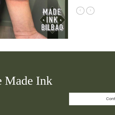
je Made Ink
Cont