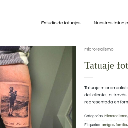
Estudio de tatuajes
Nuestros tatuaj
Microrealismo
Tatuaje fo
Tatuaje microrrealist
del cliente, a travé
representada en form
Categorías:
Microrealismo
Etiquetas:
amigos
,
familia