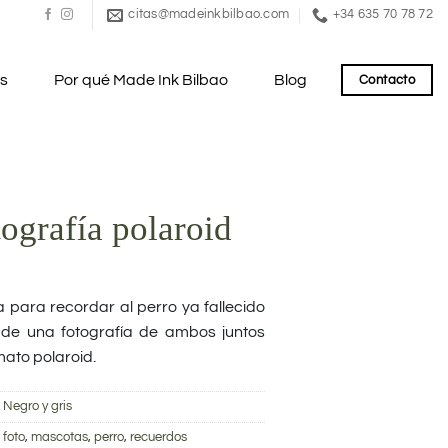
citas@madeinkbilbao.com
+34 635 70 78 72
es
Por qué Made Ink Bilbao
Blog
Contacto
tografía polaroid
a para recordar al perro ya fallecido
s de una fotografía de ambos juntos
ato polaroid.
,
Negro y gris
,
foto
,
mascotas
,
perro
,
recuerdos