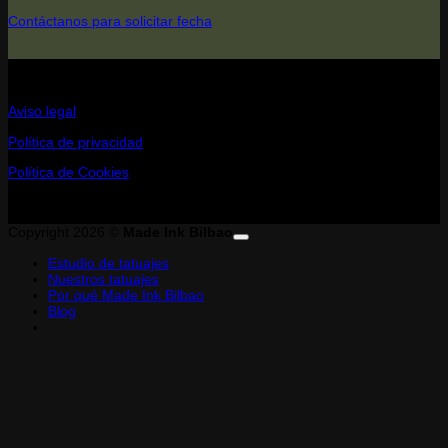
Contáctanos para solicitar fecha
Aviso legal
Política de privacidad
Política de Cookies
Copyright 2026 ©
Made Ink Bilbao
Estudio de tatuajes
Nuestros tatuajes
Por qué Made Ink Bilbao
Blog