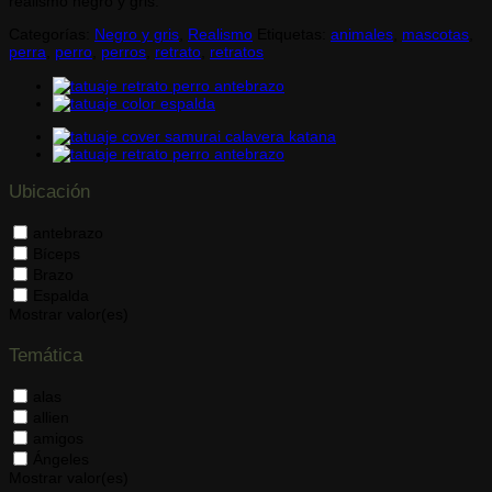
realismo negro y gris.
Categorías:
Negro y gris
,
Realismo
Etiquetas:
animales
,
mascotas
,
perra
,
perro
,
perros
,
retrato
,
retratos
Ubicación
antebrazo
Bíceps
Brazo
Espalda
Mostrar valor(es)
Temática
alas
allien
amigos
Ángeles
Mostrar valor(es)