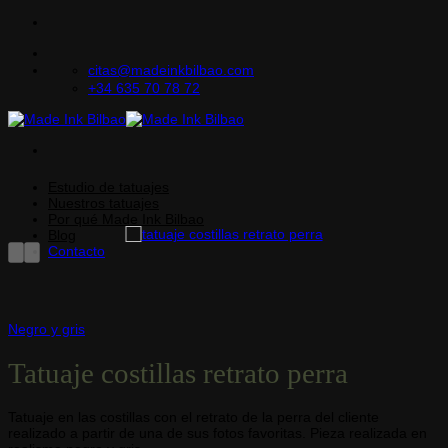
Saltar
al
contenido
citas@madeinkbilbao.com
+34 635 70 78 72
Estudio de tatuajes
Nuestros tatuajes
Por qué Made Ink Bilbao
Blog
Contacto
Negro y gris
Tatuaje costillas retrato perra
Tatuaje en las costillas con el retrato de la perra del cliente
realizado a partir de una de sus fotos favoritas. Pieza realizada en