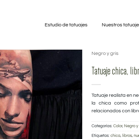
Estudio de tatuajes
Nuestros tatuaj
Negro y gris
Tatuaje chica, libr
Tatuaje realista en neg
la chica como prot
relacionados con libro
Categorías:
Color
,
Negro y 
Etiquetas:
chica
,
libros
,
nu