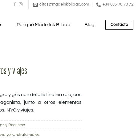
citas@madeinkbilbao.com
+34 635 70 78 72
es
Por qué Made Ink Bilbao
Blog
Contacto
os y viajes
ro y gris con detalle final en rojo, con
agonista, junto a otros elementos
s, NYC y viajes.
gris
,
Realismo
eva york
,
retrato
,
viajes