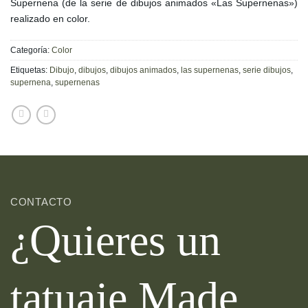
Supernena (de la serie de dibujos animados «Las Supernenas»)
realizado en color.
Categoría:
Color
Etiquetas:
Dibujo
,
dibujos
,
dibujos animados
,
las supernenas
,
serie dibujos
,
supernena
,
supernenas
CONTACTO
¿Quieres un
tatuaje Made