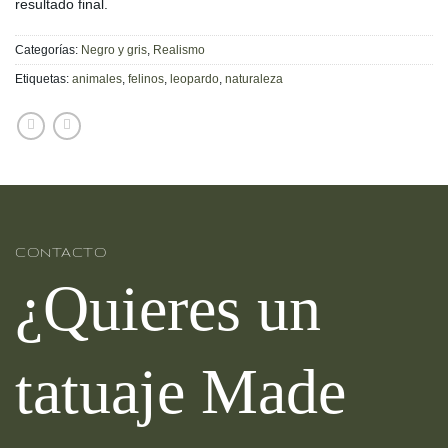
resultado final.
Categorías:
Negro y gris
,
Realismo
Etiquetas:
animales
,
felinos
,
leopardo
,
naturaleza
CONTACTO
¿Quieres un
tatuaje Made