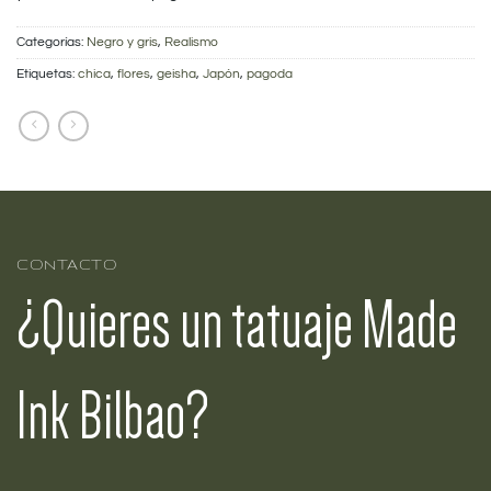
Categorías:
Negro y gris
,
Realismo
Etiquetas:
chica
,
flores
,
geisha
,
Japón
,
pagoda
CONTACTO
¿Quieres un tatuaje Made
Ink Bilbao?