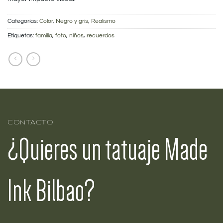
Categorías:
Color
,
Negro y gris
,
Realismo
Etiquetas:
familia
,
foto
,
niños
,
recuerdos
CONTACTO
¿Quieres un tatuaje Made
Ink Bilbao?