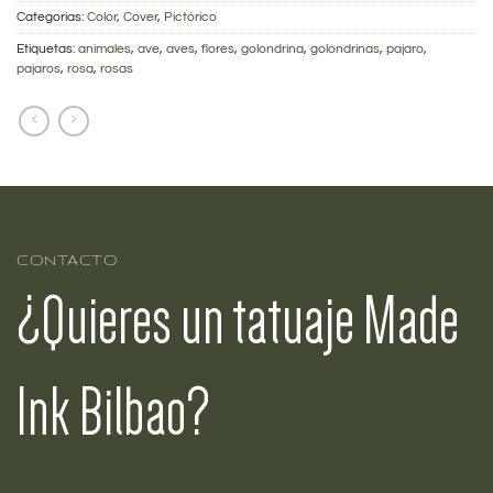
Categorías:
Color
,
Cover
,
Pictórico
Etiquetas:
animales
,
ave
,
aves
,
flores
,
golondrina
,
golondrinas
,
pajaro
,
pajaros
,
rosa
,
rosas
CONTACTO
¿Quieres un tatuaje Made
Ink Bilbao?