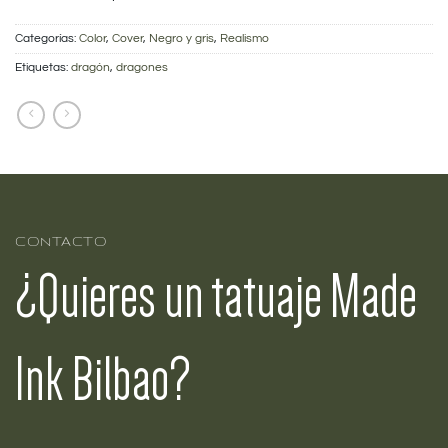
Categorías:
Color
,
Cover
,
Negro y gris
,
Realismo
Etiquetas:
dragón
,
dragones
CONTACTO
¿Quieres un tatuaje Made
Ink Bilbao?