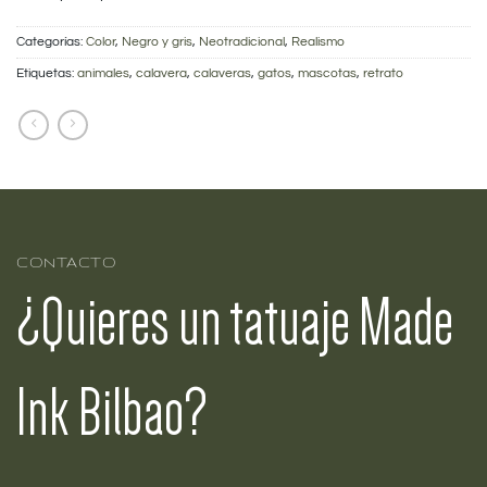
Categorías:
Color
,
Negro y gris
,
Neotradicional
,
Realismo
Etiquetas:
animales
,
calavera
,
calaveras
,
gatos
,
mascotas
,
retrato
CONTACTO
¿Quieres un tatuaje Made
Ink Bilbao?