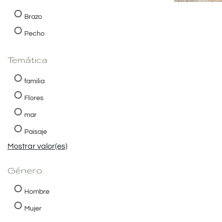
Brazo
Pecho
Temática
familia
Flores
mar
Paisaje
Mostrar valor(es)
Género
Hombre
Mujer