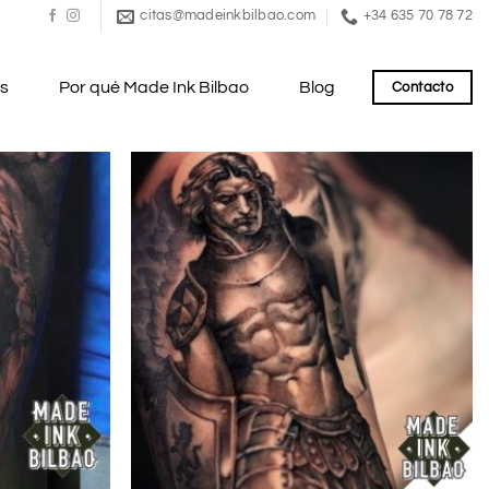
citas@madeinkbilbao.com
+34 635 70 78 72
es
Por qué Made Ink Bilbao
Blog
Contacto