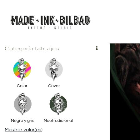
Saltar
al
contenido
Categoría tatuajes
Color
Cover
Negro y gris
Neotradicional
Mostrar valor(es)