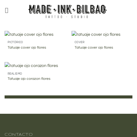
Saltar
al
contenido
PICTÓRICO
COVER
Tatuaje cover ojo flores
Tatuaje cover ojo flores
REALISMO
Tatuaje ojo corazon flores
CONTACTO