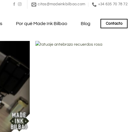
citas@madeinkbilbao.com
+34 635 70 78 72
es
Por qué Made Ink Bilbao
Blog
Contacto