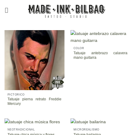
Saltar
al
contenido
COLOR
Tatuaje antebrazo calavera
mano guitarra
PICTÓRICO
Tatuaje pierna retrato Freddie
Mercury
NEOTRADICIONAL
MICROREALISMO
Tatuaje chica música y flores
Tatuaje bailarina