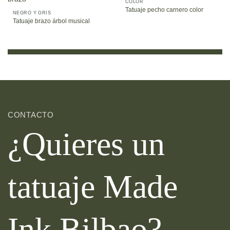
COLOR
Tatuaje pecho carnero color
NEGRO Y GRIS
Tatuaje brazo árbol musical
CONTACTO
¿Quieres un
tatuaje Made
Ink Bilbao?