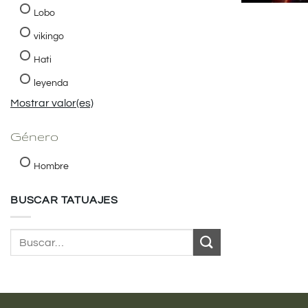
Lobo
vikingo
Hati
leyenda
Mostrar valor(es)
Género
Hombre
BUSCAR TATUAJES
Buscar
por: