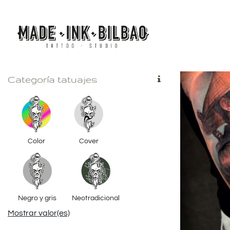
Saltar
al
contenido
Categoría tatuajes
Color
Cover
Negro y gris
Neotradicional
Mostrar valor(es)