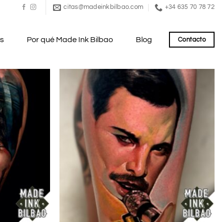
citas@madeinkbilbao.com
+34 635 70 78 72
es
Por qué Made Ink Bilbao
Blog
Contacto